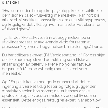
8 år siden
”Hva som er den biologiske, psykologiske eller spirituelle
definisjonen på et «fullverdig menneskeliv» kan fort blir
arbitrært. Vi snakker sannsynligvis om en utviklingsprosess,
og følgelig er det vilkårlig hvor man setter «streken» for
«fullverdighet»”
Tja. Er det ikke allikevel sånn at begynnelsen på en
utviklingsprosess er avgjørende viktig for resten av
prosessen? Fjerner vi begynnelsen blir resten også borte.
Du har tidligere skrevet (På Verdidebatt.no): : ” For oss skjer
det ikke noe magisk ved befruktning som tilsier at
ansamlingen av celler vi kaller embryo har fått eller
begynner å få en selvstendig moralsk verdi som
menneske.”
Og: ”Empirisk kan vi med gode grunner si at det er
ingenting å være et tidlig foster, og følgelig ligger den
moralske verdien hos moren; det er hennes ønske,
opplevelse og selvbestemmelse over eget liv som er
essensielt. Dette er også rettslig reflektert i vår abortlov.”