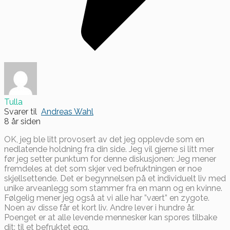
Tulla
Svarer til
Andreas Wahl
8 år siden
OK, jeg ble litt provosert av det jeg opplevde som en
nedlatende holdning fra din side. Jeg vil gjerne si litt mer
før jeg setter punktum for denne diskusjonen: Jeg mener
fremdeles at det som skjer ved befruktningen er noe
skjellsettende. Det er begynnelsen på et individuelt liv med
unike arveanlegg som stammer fra en mann og en kvinne.
Følgelig mener jeg også at vi alle har ”vært” en zygote.
Noen av disse får et kort liv. Andre lever i hundre år.
Poenget er at alle levende mennesker kan spores tilbake
dit: til et befruktet egg.