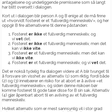
antagelsene og underliggende premissene som så langt
har blitt oversett i dialogen.
Kort ut i dialogen blir person A og B enige at de må finne
ut «hvorvidt fosteret er et ‘fullverdig menneskeliv’», og her
oppgir B fire alternativene til denne påstanden:
Fosteret
er
ikke
et fullverdig menneskeliv, og
vi
vet
det.
Fosteret
er ikke
et fullverdig menneskeliv, men det
kan vi
ikke vite
.
Fosteret
er
et fullverdig menneskeliv, men det kan
vi
ikke vite
.
Fosteret
er
et fullverdig menneskeliv, og vi
vet
det.
Det er nokså tydelig fra dialogen videre at A blir tvunget til
å forsvare sin visshet av alternativ (1) som riktig, fordi både
(2) og (3) innebærer en risiko for at abort er å avlive «et
fullverdig menneskeliv», og siden denne risikoen bør
komme fosteret til gode taler disse for B sin sak. Alternativ
(4) gjør åpenbart abort til en avliving av et fullverdig
menneskeliv.
Hvilket alternativ som er mest sannsynlig vil i stor grad