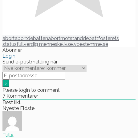
abort
abortdebatten
abortmotstand
debatt
fosterets
status
fullverdig menneskeliv
selvbestemmelse
Abonner
Login
Send e-postmelding når
Please login to comment
7
Kommentarer
Best likt
Nyeste
Eldste
Tulla