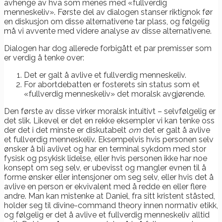
avhenge av hva som menes med «fullverdig
menneskeliv». Første del av dialogen stanser riktignok før
en diskusjon om disse alternativene tar plass, og følgelig
må vi avvente med videre analyse av disse alternativene.
Dialogen har dog allerede forbigått et par premisser som
er verdig å tenke over:
Det er galt å avlive et fullverdig menneskeliv.
For abortdebatten er fosterets sin status som et
«fullverdig menneskeliv» det moralsk avgjørende.
Den første av disse virker moralsk intuitivt – selvfølgelig er
det slik. Likevel er det en rekke eksempler vi kan tenke oss
der det i det minste er diskutabelt
om
det er galt å avlive
et fullverdig menneskeliv. Eksempelvis hvis personen selv
ønsker å bli avlivet og har en terminal sykdom med stor
fysisk og psykisk lidelse, eller hvis personen ikke har noe
konsept om seg selv, er ubevisst og mangler evnen til å
forme ønsker eller intensjoner om seg selv, eller hvis det å
avlive en person er ekvivalent med å redde en eller flere
andre. Man kan mistenke at Daniel, fra sitt kristent ståsted,
holder seg til divine-command theory innen normativ etikk,
og følgelig er det å avlive et fullverdig menneskeliv alltid