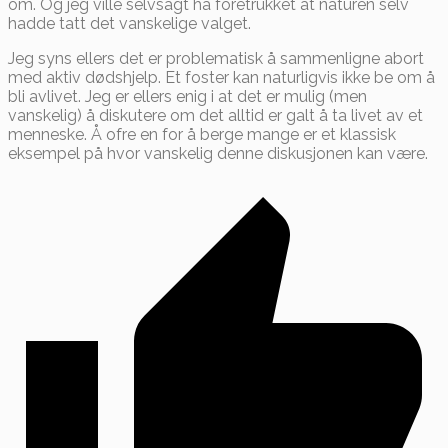
om. Og jeg ville selvsagt ha foretrukket at naturen selv
hadde tatt det vanskelige valget.
Jeg syns ellers det er problematisk å sammenligne abort
med aktiv dødshjelp. Et foster kan naturligvis ikke be om å
bli avlivet. Jeg er ellers enig i at det er mulig (men
vanskelig) å diskutere om det alltid er galt å ta livet av et
menneske. Å ofre en for å berge mange er et klassisk
eksempel på hvor vanskelig denne diskusjonen kan være.