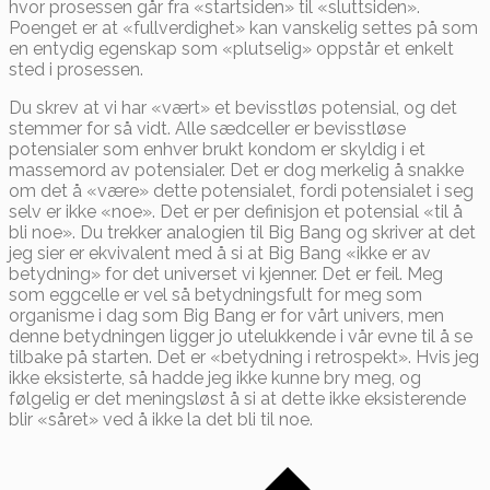
hvor prosessen går fra «startsiden» til «sluttsiden».
Poenget er at «fullverdighet» kan vanskelig settes på som
en entydig egenskap som «plutselig» oppstår et enkelt
sted i prosessen.
Du skrev at vi har «vært» et bevisstløs potensial, og det
stemmer for så vidt. Alle sædceller er bevisstløse
potensialer som enhver brukt kondom er skyldig i et
massemord av potensialer. Det er dog merkelig å snakke
om det å «være» dette potensialet, fordi potensialet i seg
selv er ikke «noe». Det er per definisjon et potensial «til å
bli noe». Du trekker analogien til Big Bang og skriver at det
jeg sier er ekvivalent med å si at Big Bang «ikke er av
betydning» for det universet vi kjenner. Det er feil. Meg
som eggcelle er vel så betydningsfult for meg som
organisme i dag som Big Bang er for vårt univers, men
denne betydningen ligger jo utelukkende i vår evne til å se
tilbake på starten. Det er «betydning i retrospekt». Hvis jeg
ikke eksisterte, så hadde jeg ikke kunne bry meg, og
følgelig er det meningsløst å si at dette ikke eksisterende
blir «såret» ved å ikke la det bli til noe.