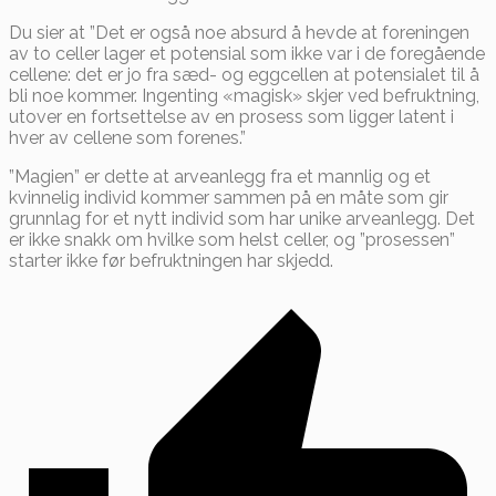
Du sier at ”Det er også noe absurd å hevde at foreningen
av to celler lager et potensial som ikke var i de foregående
cellene: det er jo fra sæd- og eggcellen at potensialet til å
bli noe kommer. Ingenting «magisk» skjer ved befruktning,
utover en fortsettelse av en prosess som ligger latent i
hver av cellene som forenes.”
”Magien” er dette at arveanlegg fra et mannlig og et
kvinnelig individ kommer sammen på en måte som gir
grunnlag for et nytt individ som har unike arveanlegg. Det
er ikke snakk om hvilke som helst celler, og ”prosessen”
starter ikke før befruktningen har skjedd.