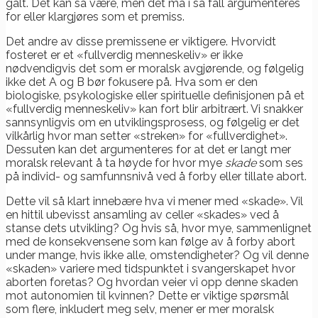
galt. Det kan så være, men det må i så fall argumenteres
for eller klargjøres som et premiss.
Det andre av disse premissene er viktigere. Hvorvidt
fosteret er et «fullverdig menneskeliv» er ikke
nødvendigvis det som er moralsk avgjørende, og følgelig
ikke det A og B bør fokusere på. Hva som er den
biologiske, psykologiske eller spirituelle definisjonen på et
«fullverdig menneskeliv» kan fort blir arbitrært. Vi snakker
sannsynligvis om en utviklingsprosess, og følgelig er det
vilkårlig hvor man setter «streken» for «fullverdighet».
Dessuten kan det argumenteres for at det er langt mer
moralsk relevant å ta høyde for hvor mye
skade
som ses
på individ- og samfunnsnivå ved å forby eller tillate abort.
Dette vil så klart innebære hva vi mener med «skade». Vil
en hittil ubevisst ansamling av celler «skades» ved å
stanse dets utvikling? Og hvis så, hvor mye, sammenlignet
med de konsekvensene som kan følge av å forby abort
under mange, hvis ikke alle, omstendigheter? Og vil denne
«skaden» variere med tidspunktet i svangerskapet hvor
aborten foretas? Og hvordan veier vi opp denne skaden
mot autonomien til kvinnen? Dette er viktige spørsmål
som flere, inkludert meg selv, mener er mer moralsk