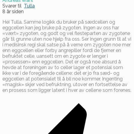
Andreas Wahl
Svarer til
Tulla
8 år siden
Hei Tulla. Samme logikk du bruker på sædcellen og
eggcellen kan jeg bruke på zygoten. Ingen av oss har
«vært» zygoten, og godt og vel flesteparten av zygotene
går til grunne uten noe hjelp fra oss. Ser ingen grunn til at vi
i medisinsk regi skal satse på å verne om zygoten noe mer
enn eggcellen eller forby angrepiller fordi de fjerner en
befruktet celle, uansett om en zygote er lenger i
«prosessen» enn eggcellen. Det er også noe absurd å
hevde at foreningen av to celler lager et potensial som
ikke var i de foregående cellene: det er jo fra sæd- og
eggcellen at potensialet til å bli noe kommer. Ingenting
«magisk» skjer ved befruktning, utover en fortsettelse av
en prosess som ligger latent i hver av cellene som forenes.