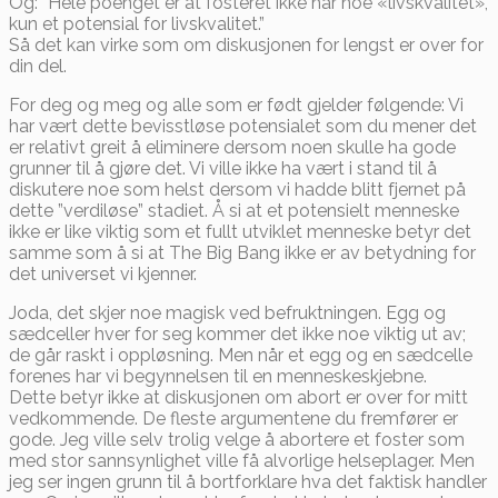
Og: ”Hele poenget er at fosteret ikke har noe «livskvalitet»,
kun et potensial for livskvalitet.”
Så det kan virke som om diskusjonen for lengst er over for
din del.
For deg og meg og alle som er født gjelder følgende: Vi
har vært dette bevisstløse potensialet som du mener det
er relativt greit å eliminere dersom noen skulle ha gode
grunner til å gjøre det. Vi ville ikke ha vært i stand til å
diskutere noe som helst dersom vi hadde blitt fjernet på
dette ”verdiløse” stadiet. Å si at et potensielt menneske
ikke er like viktig som et fullt utviklet menneske betyr det
samme som å si at The Big Bang ikke er av betydning for
det universet vi kjenner.
Joda, det skjer noe magisk ved befruktningen. Egg og
sædceller hver for seg kommer det ikke noe viktig ut av;
de går raskt i oppløsning. Men når et egg og en sædcelle
forenes har vi begynnelsen til en menneskeskjebne.
Dette betyr ikke at diskusjonen om abort er over for mitt
vedkommende. De fleste argumentene du fremfører er
gode. Jeg ville selv trolig velge å abortere et foster som
med stor sannsynlighet ville få alvorlige helseplager. Men
jeg ser ingen grunn til å bortforklare hva det faktisk handler