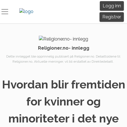
Skip
Logg inn
to
content
Registrer
Religioner.no- innlegg
Dette innlegget ble opprinnelig publisert på Religioner.no. Debattsidene til
Religioner.no, Aktuelle meninger, vil bli erstattet av Direktedebatt.
Hvordan blir fremtiden
for kvinner og
minoriteter i det nye