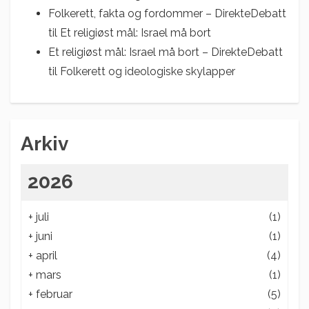
Folkerett, fakta og fordommer – DirekteDebatt
til
Et religiøst mål: Israel må bort
Et religiøst mål: Israel må bort – DirekteDebatt
til
Folkerett og ideologiske skylapper
Arkiv
2026
+
juli
(1)
+
juni
(1)
+
april
(4)
+
mars
(1)
+
februar
(5)