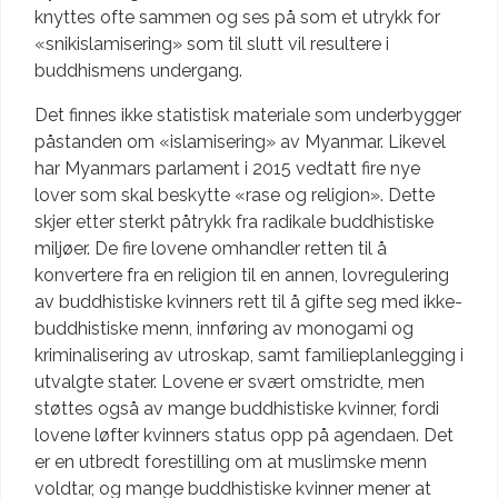
knyttes ofte sammen og ses på som et utrykk for
«snikislamisering» som til slutt vil resultere i
buddhismens undergang.
Det finnes ikke statistisk materiale som underbygger
påstanden om «islamisering» av Myanmar. Likevel
har Myanmars parlament i 2015 vedtatt fire nye
lover som skal beskytte «rase og religion». Dette
skjer etter sterkt påtrykk fra radikale buddhistiske
miljøer. De fire lovene omhandler retten til å
konvertere fra en religion til en annen, lovregulering
av buddhistiske kvinners rett til å gifte seg med ikke-
buddhistiske menn, innføring av monogami og
kriminalisering av utroskap, samt familieplanlegging i
utvalgte stater. Lovene er svært omstridte, men
støttes også av mange buddhistiske kvinner, fordi
lovene løfter kvinners status opp på agendaen. Det
er en utbredt forestilling om at muslimske menn
voldtar, og mange buddhistiske kvinner mener at