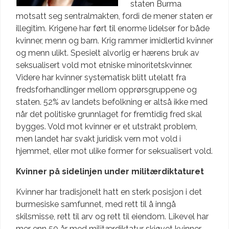
staten Burma
motsatt seg sentralmakten, fordi de mener staten er
illegitim. Krigene har ført til enorme lidelser for både
kvinner, menn og barn. Krig rammer imidlertid kvinner
og menn ulikt. Spesielt alvorlig er hærens bruk av
seksualisert vold mot etniske minoritetskvinner.
Videre har kvinner systematisk blitt utelatt fra
fredsforhandlinger mellom opprørsgruppene og
staten. 52% av landets befolkning er altså ikke med
når det politiske grunnlaget for fremtidig fred skal
bygges. Vold mot kvinner er et utstrakt problem,
men landet har svakt juridisk vern mot vold i
hjemmet, eller mot ulike former for seksualisert vold.
Kvinner på sidelinjen under militærdiktaturet
Kvinner har tradisjonelt hatt en sterk posisjon i det
burmesiske samfunnet, med rett til å inngå
skilsmisse, rett til arv og rett til eiendom. Likevel har
mer enn 50 år med militærdiktatur skjøvet kvinner