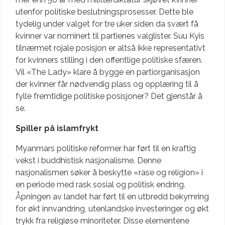
utenfor politiske beslutningsprosesser. Dette ble
tydelig under valget for tre uker siden da svært få
kvinner var nominert til partienes valglister. Suu Kyis
tilnærmet rojale posisjon er altså ikke representativt
for kvinners stilling i den offentlige politiske sfæren.
Vil «The Lady» klare å bygge en partiorganisasjon
der kvinner får nødvendig plass og opplæring til å
fylle fremtidige politiske posisjoner? Det gjenstår å
se.
Spiller på islamfrykt
Myanmars politiske reformer har ført til en kraftig
vekst i buddhistisk nasjonalisme. Denne
nasjonalismen søker å beskytte «rase og religion» i
en periode med rask sosial og politisk endring.
Åpningen av landet har ført til en utbredd bekymring
for økt innvandring, utenlandske investeringer og økt
trykk fra religiøse minoriteter. Disse elementene