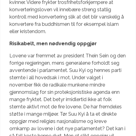
kvinner. Videre frykter trosfrihetsforkjempere at
konverteringsloven vil innebære streng statlig
kontroll med konvertering slik at det blir vanskelig å
konvertere fra buddhismen til for eksempel islam
eller kristendom.
Risikabelt, men nødvendig oppgjør
Lovene var fremmet av president Thein Sein og den
forrige regjeringen, mens generalene forholdt seg
avventende i parlamentet. Suu Kyi og hennes parti
stemte i all hovedsak i mot. Under valget i
november fikk de radikale munkene mindre
gjennomslag for sin proteksjonistiske agenda enn
mange fryktet. Det betyr imidlertid ikke at folk
stemte aktivt mot de fire lovene. De har fremdeles
støtte i mange miljøer. Tør Suu Kyi å ta et direkte
oppgjør med religiøs nasjonalisme og kreve
omkamp av lovene i det nye parlamentet? Det kan i
så fall koste henne dyrt. Men et slikt oppgjør vil