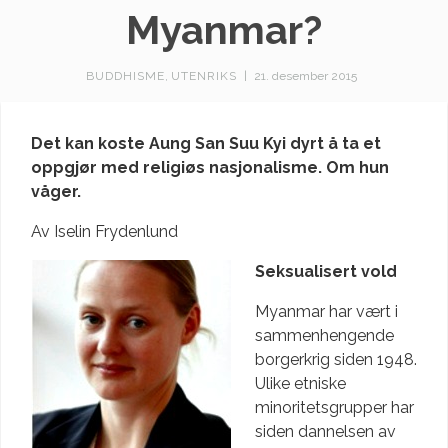
Myanmar?
BUDDHISME
,
UTENRIKS
|
21. desember 2015
Det kan koste Aung San Suu Kyi dyrt å ta et
oppgjør med religiøs nasjonalisme. Om hun
våger.
Av Iselin Frydenlund
Seksualisert vold
Myanmar har vært i
sammenhengende
borgerkrig siden 1948.
Ulike etniske
minoritetsgrupper har
siden dannelsen av