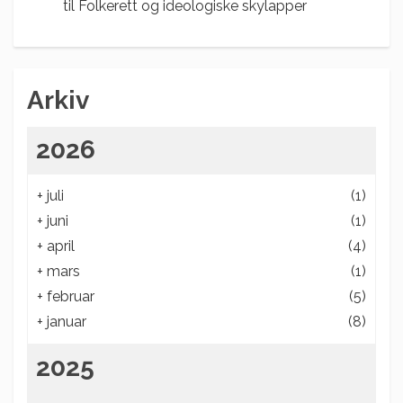
til
Folkerett og ideologiske skylapper
Arkiv
2026
+
juli
(1)
+
juni
(1)
+
april
(4)
+
mars
(1)
+
februar
(5)
+
januar
(8)
2025