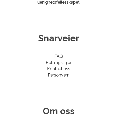
uenighetsfellesskapet
Snarveier
FAQ
Retningslinjer
Kontakt oss
Personvern
Om oss