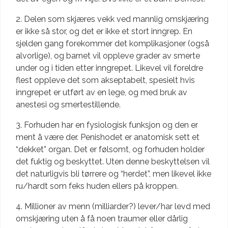
2. Delen som skjæres vekk ved mannlig omskjæring
er ikke så stor, og det er ikke et stort inngrep. En
sjelden gang forekommer det komplikasjoner (også
alvorlige), og barnet vil oppleve grader av smerte
under og i tiden etter inngrepet. Likevel vil foreldre
flest oppleve det som akseptabelt, spesielt hvis
inngrepet er utført av en lege, og med bruk av
anestesi og smertestillende.
3. Forhuden har en fysiologisk funksjon og den er
ment å være der. Penishodet er anatomisk sett et
“dekket” organ. Det er følsomt, og forhuden holder
det fuktig og beskyttet. Uten denne beskyttelsen vil
det naturligvis bli tørrere og “herdet”, men likevel ikke
ru/hardt som feks huden ellers på kroppen.
4. Millioner av menn (milliarder?) lever/har levd med
omskjæring uten å få noen traumer eller dårlig