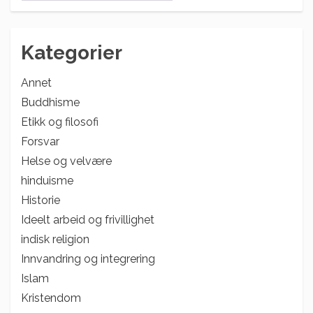
Kategorier
Annet
Buddhisme
Etikk og filosofi
Forsvar
Helse og velvære
hinduisme
Historie
Ideelt arbeid og frivillighet
indisk religion
Innvandring og integrering
Islam
Kristendom