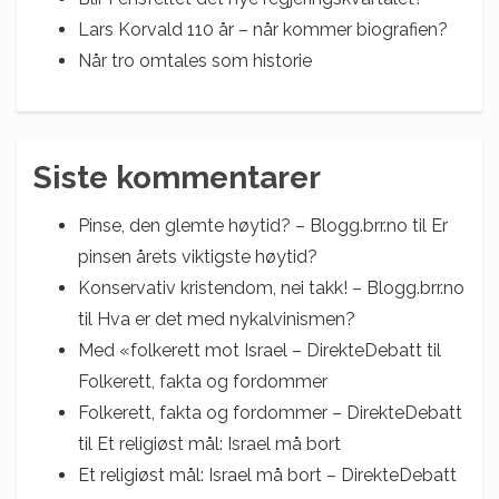
Lars Korvald 110 år – når kommer biografien?
Når tro omtales som historie
Siste kommentarer
Pinse, den glemte høytid? – Blogg.brr.no
til
Er
pinsen årets viktigste høytid?
Konservativ kristendom, nei takk! – Blogg.brr.no
til
Hva er det med nykalvinismen?
Med «folkerett mot Israel – DirekteDebatt
til
Folkerett, fakta og fordommer
Folkerett, fakta og fordommer – DirekteDebatt
til
Et religiøst mål: Israel må bort
Et religiøst mål: Israel må bort – DirekteDebatt