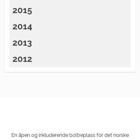
2015
2014
2013
2012
En åpen og inkluderende boltreplass for det norske