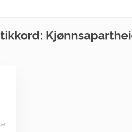
tikkord:
Kjønnsaparthe
ttet