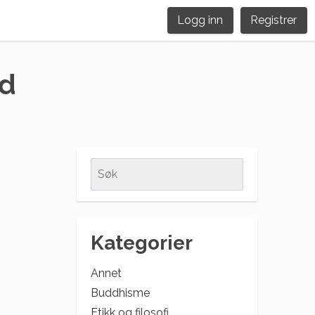
Logg inn
Registrer
id
Search
for:
Kategorier
Annet
Buddhisme
Etikk og filosofi