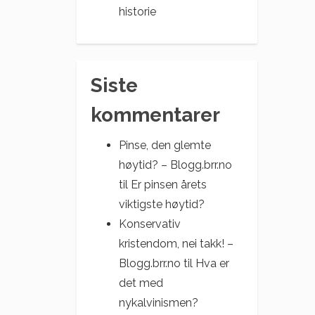
historie
Siste
kommentarer
Pinse, den glemte
høytid? – Blogg.brr.no
til
Er pinsen årets
viktigste høytid?
Konservativ
kristendom, nei takk! –
Blogg.brr.no
til
Hva er
det med
nykalvinismen?