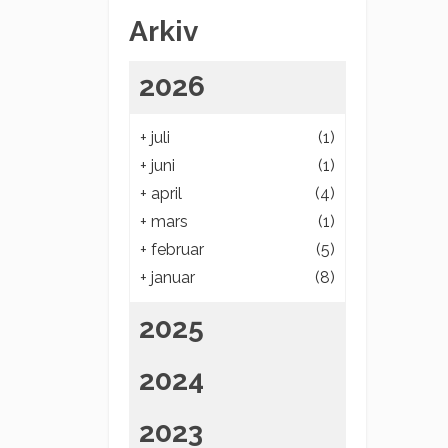
Arkiv
2026
+
juli
(1)
+
juni
(1)
+
april
(4)
+
mars
(1)
+
februar
(5)
+
januar
(8)
2025
2024
2023