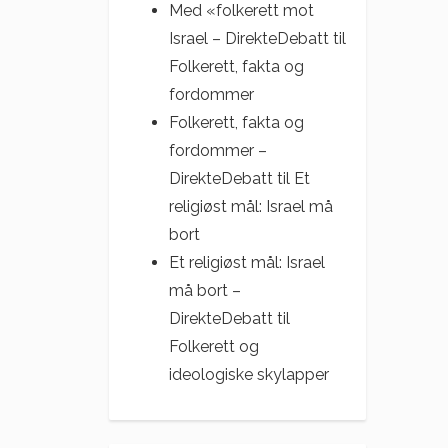
Med «folkerett mot
Israel – DirekteDebatt
til
Folkerett, fakta og
fordommer
Folkerett, fakta og
fordommer –
DirekteDebatt
til
Et
religiøst mål: Israel må
bort
Et religiøst mål: Israel
må bort –
DirekteDebatt
til
Folkerett og
ideologiske skylapper