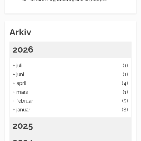
Arkiv
2026
+
juli
(1)
+
juni
(1)
+
april
(4)
+
mars
(1)
+
februar
(5)
+
januar
(8)
2025