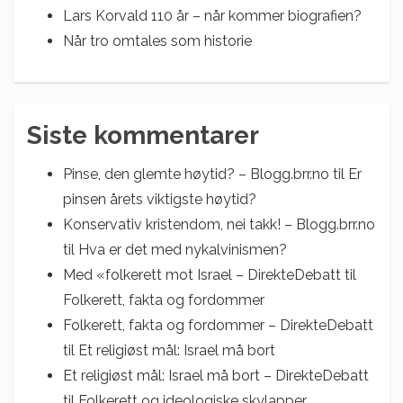
Lars Korvald 110 år – når kommer biografien?
Når tro omtales som historie
Siste kommentarer
Pinse, den glemte høytid? – Blogg.brr.no
til
Er
pinsen årets viktigste høytid?
Konservativ kristendom, nei takk! – Blogg.brr.no
til
Hva er det med nykalvinismen?
Med «folkerett mot Israel – DirekteDebatt
til
Folkerett, fakta og fordommer
Folkerett, fakta og fordommer – DirekteDebatt
til
Et religiøst mål: Israel må bort
Et religiøst mål: Israel må bort – DirekteDebatt
til
Folkerett og ideologiske skylapper