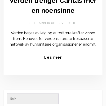
Verden trenger Caritas mer
en noensinne
IDEELT ARBEID OG FRIVILLIGHET
Verden herjes av krig og autoritære krefter vinner
frem. Behovet for verdens største trosbaserte
nettverk av humanitære organisasjoner er enormt.
Les mer
Search
for: