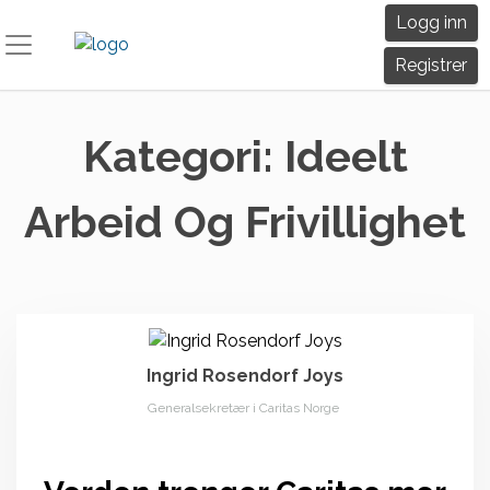
Skip
Logg inn
to
content
Registrer
Kategori:
Ideelt
Arbeid Og Frivillighet
Ingrid Rosendorf Joys
Generalsekretær i Caritas Norge