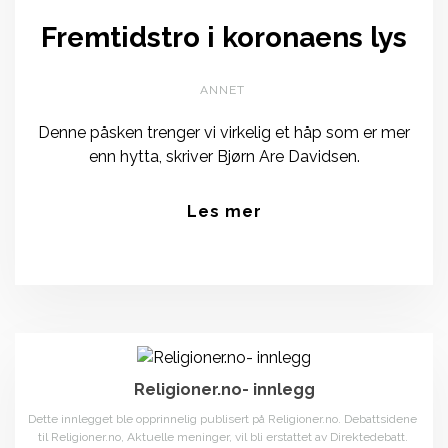
Fremtidstro i koronaens lys
ANNET
Denne påsken trenger vi virkelig et håp som er mer
enn hytta, skriver Bjørn Are Davidsen.
Les mer
Religioner.no- innlegg
Dette innlegget ble opprinnelig publisert på Religioner.no. Debattsidene
til Religioner.no, Aktuelle meninger, vil bli erstattet av Direktedebatt.