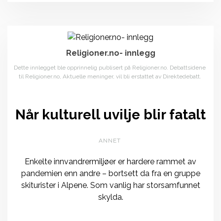
Religioner.no- innlegg
Dette innlegget ble opprinnelig publisert på Religioner.no. Debattsidene
til Religioner.no, Aktuelle meninger, vil bli erstattet av Direktedebatt.
Når kulturell uvilje blir fatalt
ANNET
Enkelte innvandrermiljøer er hardere rammet av
pandemien enn andre – bortsett da fra en gruppe
skiturister i Alpene. Som vanlig har storsamfunnet
skylda.