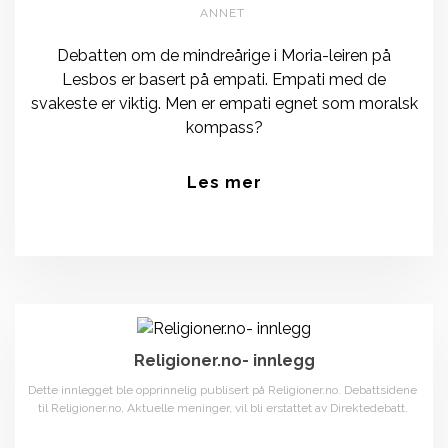
ANNET
Debatten om de mindreårige i Moria-leiren på
Lesbos er basert på empati. Empati med de
svakeste er viktig. Men er empati egnet som moralsk
kompass?
Les mer
Religioner.no- innlegg
Dette innlegget ble opprinnelig publisert på Religioner.no. Debattsidene
til Religioner.no, Aktuelle meninger, vil bli erstattet av Direktedebatt.