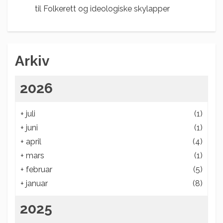
til
Folkerett og ideologiske skylapper
Arkiv
2026
+
juli
(1)
+
juni
(1)
+
april
(4)
+
mars
(1)
+
februar
(5)
+
januar
(8)
2025