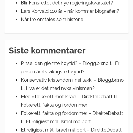
Blir Fensfeltet det nye regjeringskvartalet?
Lars Korvald 110 år – når kommer biografien?
Når tro omtales som historie
Siste kommentarer
Pinse, den glemte høytid? – Blogg.brr.no
til
Er
pinsen årets viktigste høytid?
Konservativ kristendom, nei takk! – Blogg.brr.no
til
Hva er det med nykalvinismen?
Med «folkerett mot Israel – DirekteDebatt
til
Folkerett, fakta og fordommer
Folkerett, fakta og fordommer – DirekteDebatt
til
Et religiøst mål: Israel må bort
Et religiøst mål: Israel må bort – DirekteDebatt