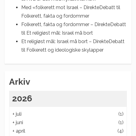
Med «folkerett mot Israel – DirekteDebatt
til
Folkerett, fakta og fordommer
Folkerett, fakta og fordommer – DirekteDebatt
til
Et religiøst mål: Israel må bort
Et religiøst mål: Israel må bort – DirekteDebatt
til
Folkerett og ideologiske skylapper
Arkiv
2026
+
juli
(1)
+
juni
(1)
+
april
(4)