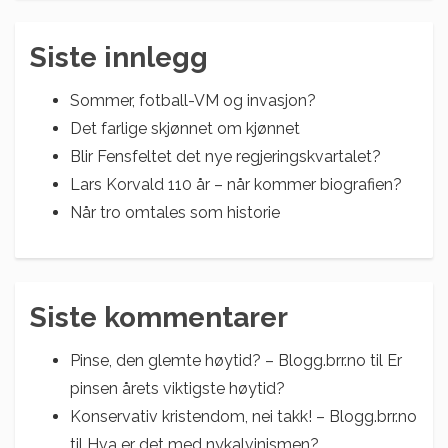
Siste innlegg
Sommer, fotball-VM og invasjon?
Det farlige skjønnet om kjønnet
Blir Fensfeltet det nye regjeringskvartalet?
Lars Korvald 110 år – når kommer biografien?
Når tro omtales som historie
Siste kommentarer
Pinse, den glemte høytid? – Blogg.brr.no
til
Er
pinsen årets viktigste høytid?
Konservativ kristendom, nei takk! – Blogg.brr.no
til
Hva er det med nykalvinismen?