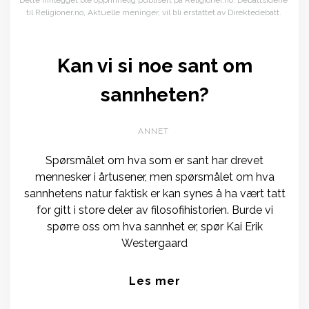
Dette innlegget ble opprinnelig publisert på Religioner.no. Debattsidene
til Religioner.no, Aktuelle meninger, vil bli erstattet av Direktedebatt.
Kan vi si noe sant om
sannheten?
ANNET
Spørsmålet om hva som er sant har drevet
mennesker i årtusener, men spørsmålet om hva
sannhetens natur faktisk er kan synes å ha vært tatt
for gitt i store deler av filosofihistorien. Burde vi
spørre oss om hva sannhet er, spør Kai Erik
Westergaard
Les mer