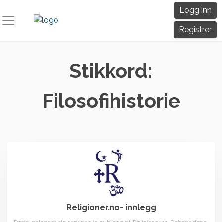
Skip
Logg inn
to
content
Registrer
Stikkord:
Filosofihistorie
Religioner.no- innlegg