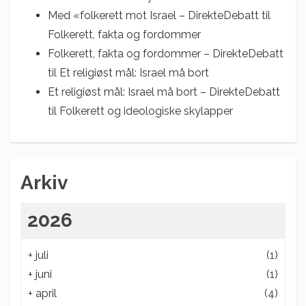
Med «folkerett mot Israel – DirekteDebatt
til
Folkerett, fakta og fordommer
Folkerett, fakta og fordommer – DirekteDebatt
til
Et religiøst mål: Israel må bort
Et religiøst mål: Israel må bort – DirekteDebatt
til
Folkerett og ideologiske skylapper
Arkiv
2026
+
juli
(1)
+
juni
(1)
+
april
(4)