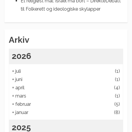
Et religiøst mål: Israel må bort – DirekteDebatt
til
Folkerett og ideologiske skylapper
Arkiv
2026
+
juli
(1)
+
juni
(1)
+
april
(4)
+
mars
(1)
+
februar
(5)
+
januar
(8)
2025