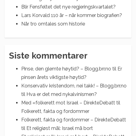
Blir Fensfeltet det nye regjeringskvartalet?
Lars Korvald 110 år – når kommer biografien?
Når tro omtales som historie
Siste kommentarer
Pinse, den glemte høytid? – Blogg.brr.no
til
Er
pinsen årets viktigste høytid?
Konservativ kristendom, nei takk! – Blogg.brr.no
til
Hva er det med nykalvinismen?
Med «folkerett mot Israel – DirekteDebatt
til
Folkerett, fakta og fordommer
Folkerett, fakta og fordommer – DirekteDebatt
til
Et religiøst mål: Israel må bort