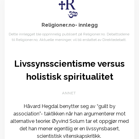
Religioner.no- innlegg
Dette innlegget ble opprinnelig publisert på Religioner.no. Debattsidene
til Religioner.no, Aktuelle meninger, vil bli erstattet av Direktedebatt.
Livssynsscientisme versus
holistisk spiritualitet
ANNET
Håvard Hegdal benytter seg av “guilt by
association”- taktikken når han argumenterer mot
alternative teorier. Øyvind Solum tar et oppgjør med
det han mener egentlig er en livssynsbasert,
scientistisk vitenskapskritikk.