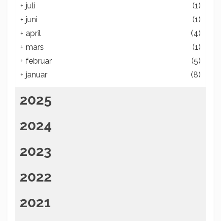
+
juli
(1)
+
juni
(1)
+
april
(4)
+
mars
(1)
+
februar
(5)
+
januar
(8)
2025
2024
2023
2022
2021