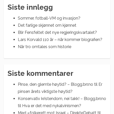
Siste innlegg
Sommer, fotball-VM og invasjon?
Det farlige skjønnet om kjønnet
Blir Fensfeltet det nye regjeringskvartalet?
Lars Korvald 110 år – når kommer biografien?
Når tro omtales som historie
Siste kommentarer
Pinse, den glemte høytid? – Blogg.brr.no
til
Er
pinsen årets viktigste høytid?
Konservativ kristendom, nei takk! – Blogg.brr.no
til
Hva er det med nykalvinismen?
Med «folkerett mot Israel – DirekteDebatt
til