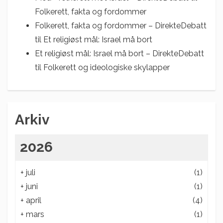
Folkerett, fakta og fordommer
Folkerett, fakta og fordommer – DirekteDebatt
til
Et religiøst mål: Israel må bort
Et religiøst mål: Israel må bort – DirekteDebatt
til
Folkerett og ideologiske skylapper
Arkiv
2026
+
juli
(1)
+
juni
(1)
+
april
(4)
+
mars
(1)