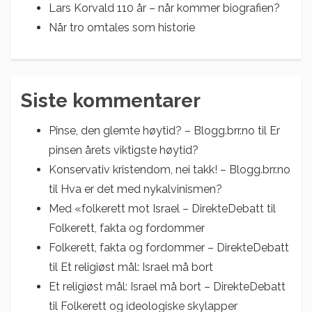
Lars Korvald 110 år – når kommer biografien?
Når tro omtales som historie
Siste kommentarer
Pinse, den glemte høytid? – Blogg.brr.no
til
Er
pinsen årets viktigste høytid?
Konservativ kristendom, nei takk! – Blogg.brr.no
til
Hva er det med nykalvinismen?
Med «folkerett mot Israel – DirekteDebatt
til
Folkerett, fakta og fordommer
Folkerett, fakta og fordommer – DirekteDebatt
til
Et religiøst mål: Israel må bort
Et religiøst mål: Israel må bort – DirekteDebatt
til
Folkerett og ideologiske skylapper