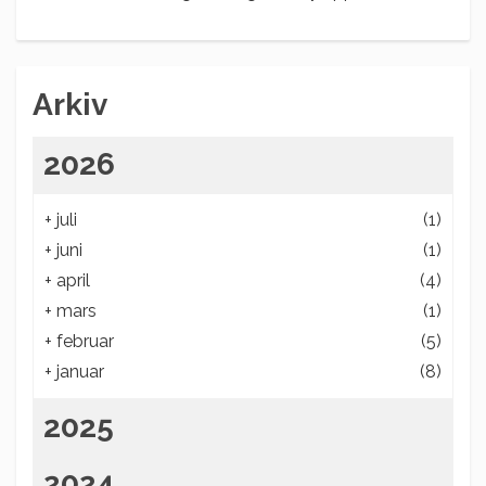
Arkiv
2026
+
juli
(1)
+
juni
(1)
+
april
(4)
+
mars
(1)
+
februar
(5)
+
januar
(8)
2025
2024