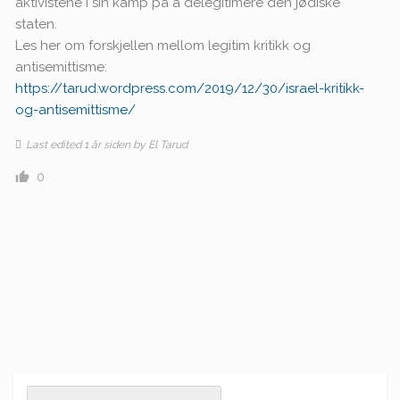
aktivistene i sin kamp på å delegitimere den jødiske
staten.
Les her om forskjellen mellom legitim kritikk og
antisemittisme:
https://tarud.wordpress.com/2019/12/30/israel-kritikk-
og-antisemittisme/
Last edited 1 år siden by El Tarud
0
Search