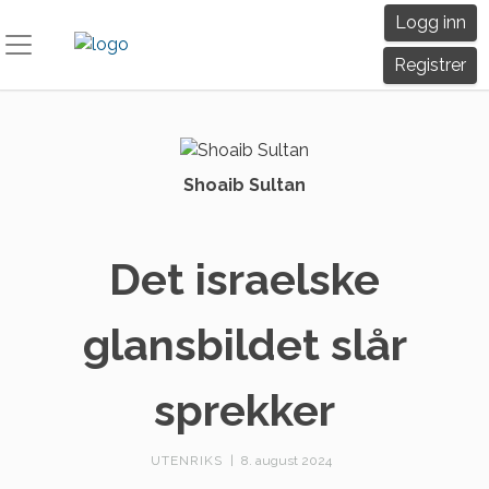
Skip
Logg inn
to
content
Registrer
Shoaib Sultan
Det israelske
glansbildet slår
sprekker
UTENRIKS
|
8. august 2024