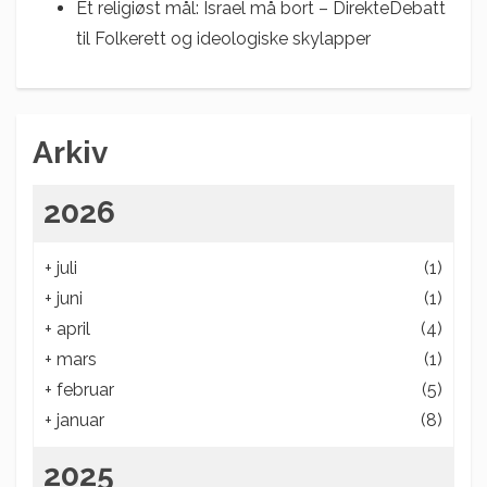
Et religiøst mål: Israel må bort – DirekteDebatt
til
Folkerett og ideologiske skylapper
Arkiv
2026
+
juli
(1)
+
juni
(1)
+
april
(4)
+
mars
(1)
+
februar
(5)
+
januar
(8)
2025