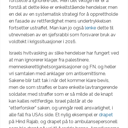
fortsette å ignorere det. Men det viktige her er å
forstå at dette ikke er enkeltstående hendelser, men
en del av en systematisk strategi for å opprettholde
en fasade av rettferdighet mens undertrykkelsen
fortsetter ustraffet. Man kan jo også
lenke
dette til
utnevnelsen av en sjefsrabbi som forsvarer bruk av
voldtekt i krigssituasjoner i 2016.
Israels hvitvasking av slike hendelser har fungert ved
at man ignorerer klager fra palestinere,
menneskerettighetsorganisasjoner og FN, og heller
vri samtalen med anklager om antisemittisme.
Sakene blir tatt tak i når det kommer klare bevis,
men de som straffes er bare enkelte lavtrangerende
soldater, med straffer som er så milde at de knapt
kan kalles rettferdige. Israel påstår at de
“etterforsker” saken, og unngår reell ansvarlighet, i
alle fall fra USAs side. Et nylig eksempel er
drapet
på Hind Rajab, og drapet på to ambulansepersonell