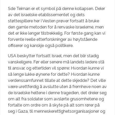
Sde Teiman er et symbol på denne kollapsen. Deler
av det israelske etablissementet og dets
støttespillere her i Vesten prøver fortsatt å bruke
den gamle metoden for å renvaske israelerne, men
det er ikke lenger tilstrekkelig. For første gang kan vi
forvente reelle etterforskninger av høytstående
offiserer og kanskje også politikere.
USA beskytter fortsatt Israel, men det blir stadig
vanskeligere. Før eller senere må landets ledere stå
til ansvar, og ettertiden vil spørre: Hvordan kunne vi
så lenge lukke øynene for dette? Hvordan kunne
verdenssamfunnet tillate at dette skjedde? Det ville
være urettferdig å avslutte uten å fremheve noen av
de israelske heltene i denne tragedien, det dreier seg
om alt fra soldater som avslørte grusomhetene og
fortalte om ordre om å skyte på alt som rører på
seg i Gaza, til menneskerettighetsorganisasjoner og