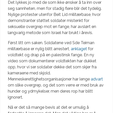
Det lykkes jo med de som ikke ønsker å ta inn over
seg sannheten, men for stadig flere blir det tydelig.
Nylige protester utenfor Beit Lid militærbase, hvor
demonstranter støttet soldater mistenkt for
seksuelle overgrep mot en fange, har avslørt en
langvarig metode som Israel har brukt i årevis.
Først litt om saken. Soldatene ved Sde Teiman
militærbase er nylig blitt arrestert,
anklaget
for
voldtekt og drap på en palestinsk fange. En ny
video som dokumenterer voldtekten har dukket
opp, hvor vi ser soldater dekke det som skjer fra
kameraene med skjold.
Menneskerettighetsorganisasjoner har lenge
advart
om slike overgrep, og det som verre er med bruk av
hunder og ydmykelser, men deres rop har blitt
ignorert.
Nå er det så mange bevis at det er umulig å