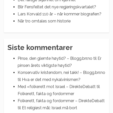
Blir Fensfeltet det nye regjeringskvartalet?
Lars Korvald 110 år – når kommer biografien?
Når tro omtales som historie
Siste kommentarer
Pinse, den glemte høytid? – Blogg.brr.no
til
Er
pinsen årets viktigste høytid?
Konservativ kristendom, nei takk! – Blogg.brr.no
til
Hva er det med nykalvinismen?
Med «folkerett mot Israel – DirekteDebatt
til
Folkerett, fakta og fordommer
Folkerett, fakta og fordommer – DirekteDebatt
til
Et religiøst mål: Israel må bort