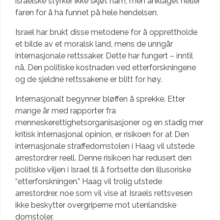
israelske styrker ikke skjøt ham, men anklaget heller
faren for å ha funnet på hele hendelsen.
Israel har brukt disse metodene for å opprettholde
et bilde av et moralsk land, mens de unngår
internasjonale rettssaker. Dette har fungert – inntil
nå. Den politiske kostnaden ved etterforskningene
og de sjeldne rettssakene er blitt for høy.
Internasjonalt begynner bløffen å sprekke. Etter
mange år med rapporter fra
menneskerettighetsorganisasjoner og en stadig mer
kritisk internasjonal opinion, er risikoen for at Den
internasjonale straffedomstolen i Haag vil utstede
arrestordrer reell. Denne risikoen har redusert den
politiske viljen i Israel til å fortsette den illusoriske
“etterforskningen.” Haag vil trolig utstede
arrestordrer, noe som vil vise at Israels rettsvesen
ikke beskytter overgriperne mot utenlandske
domstoler.