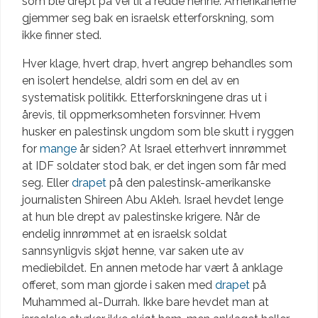
som ble drept på vei til å redde henne. Amerikanerne
gjemmer seg bak en israelsk etterforskning, som
ikke finner sted.
Hver klage, hvert drap, hvert angrep behandles som
en isolert hendelse, aldri som en del av en
systematisk politikk. Etterforskningene dras ut i
årevis, til oppmerksomheten forsvinner. Hvem
husker en palestinsk ungdom som ble skutt i ryggen
for
mange
år siden? At Israel etterhvert innrømmet
at IDF soldater stod bak, er det ingen som får med
seg. Eller
drapet
på den palestinsk-amerikanske
journalisten Shireen Abu Akleh. Israel hevdet lenge
at hun ble drept av palestinske krigere. Når de
endelig innrømmet at en israelsk soldat
sannsynligvis skjøt henne, var saken ute av
mediebildet. En annen metode har vært å anklage
offeret, som man gjorde i saken med
drapet
på
Muhammed al-Durrah. Ikke bare hevdet man at