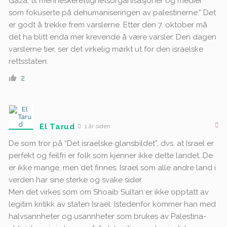
Gaza, til menneskerettighetsorganisasjoner og medier
som fokuserte på dehumaniseringen av palestinerne.” Det
er godt å trekke frem varslerne. Etter den 7. oktober må
det ha blitt enda mer krevende å være varsler. Den dagen
varslerne tier, ser det virkelig mørkt ut for den israelske
rettsstaten.
2
El Tarud
1 år siden
De som tror på “Det israelske glansbildet”, dvs. at Israel er
perfekt og feilfri er folk som kjenner ikke dette landet. De
er ikke mange, men det finnes. Israel som alle andre land i
verden har sine sterke og svake sider.
Men det virkes som om Shoaib Sultan er ikke opptatt av
legitim kritikk av staten Israel. Istedenfor kommer han med
halvsannheter og usannheter som brukes av Palestina-