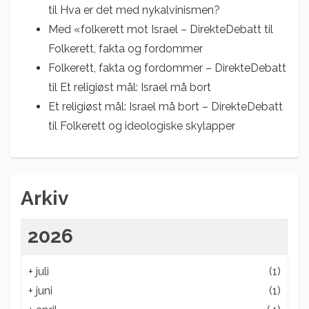
til
Hva er det med nykalvinismen?
Med «folkerett mot Israel – DirekteDebatt
til
Folkerett, fakta og fordommer
Folkerett, fakta og fordommer – DirekteDebatt
til
Et religiøst mål: Israel må bort
Et religiøst mål: Israel må bort – DirekteDebatt
til
Folkerett og ideologiske skylapper
Arkiv
2026
+
juli
(1)
+
juni
(1)