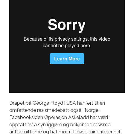
Drapet på George Floyd i USA har ført til en
omfattende rasismedebatt også i Norge.
Facebooksiden Operasjon Askeladd har vært
opptatt av å synliggjøre og bekjempe rasisme,
antisemittisme og hat mot religiøse minoriteter helt