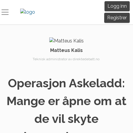
Skip
Logg inn
to
content
Registrer
Matteus Kalis
Teknisk administrator av direktedebatt.no
Operasjon Askeladd:
Mange er åpne om at
de vil skyte