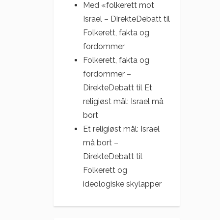
Med «folkerett mot
Israel – DirekteDebatt
til
Folkerett, fakta og
fordommer
Folkerett, fakta og
fordommer –
DirekteDebatt
til
Et
religiøst mål: Israel må
bort
Et religiøst mål: Israel
må bort –
DirekteDebatt
til
Folkerett og
ideologiske skylapper