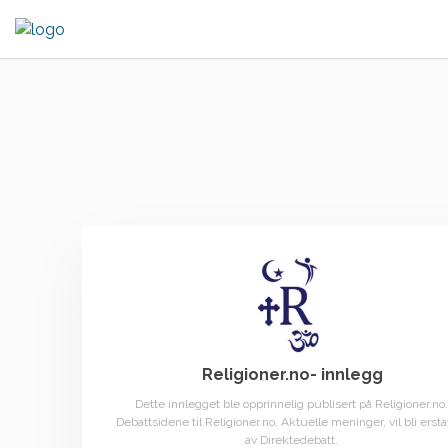
Skip
to
content
Religioner.no- innlegg
Dette innlegget ble opprinnelig publisert på Religioner.no.
Debattsidene til Religioner.no, Aktuelle meninger, vil bli ersta
av Direktedebatt.