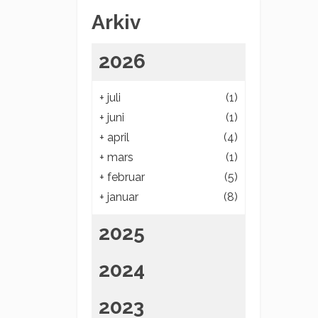
Arkiv
2026
+
juli
(1)
+
juni
(1)
+
april
(4)
+
mars
(1)
+
februar
(5)
+
januar
(8)
2025
2024
2023