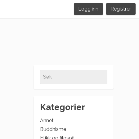
Logg inn
Registrer
Search
for:
Kategorier
Annet
Buddhisme
Etikk og filosofi