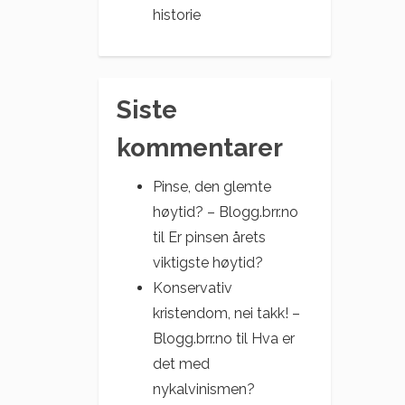
historie
Siste
kommentarer
Pinse, den glemte
høytid? – Blogg.brr.no
til
Er pinsen årets
viktigste høytid?
Konservativ
kristendom, nei takk! –
Blogg.brr.no
til
Hva er
det med
nykalvinismen?