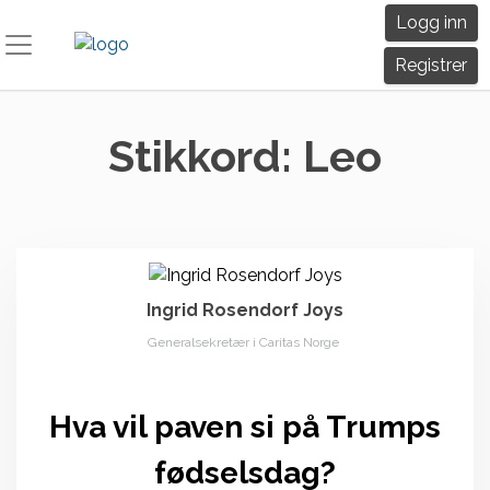
Skip
Logg inn
to
content
Registrer
Stikkord:
Leo
Ingrid Rosendorf Joys
Generalsekretær i Caritas Norge
Hva vil paven si på Trumps
fødselsdag?