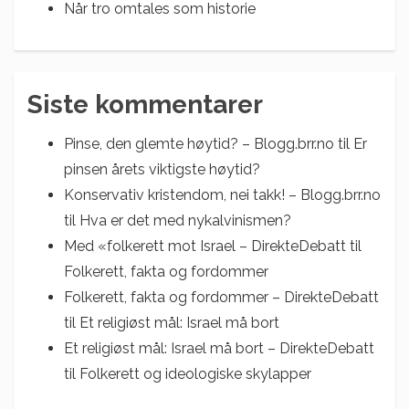
Når tro omtales som historie
Siste kommentarer
Pinse, den glemte høytid? – Blogg.brr.no
til
Er
pinsen årets viktigste høytid?
Konservativ kristendom, nei takk! – Blogg.brr.no
til
Hva er det med nykalvinismen?
Med «folkerett mot Israel – DirekteDebatt
til
Folkerett, fakta og fordommer
Folkerett, fakta og fordommer – DirekteDebatt
til
Et religiøst mål: Israel må bort
Et religiøst mål: Israel må bort – DirekteDebatt
til
Folkerett og ideologiske skylapper