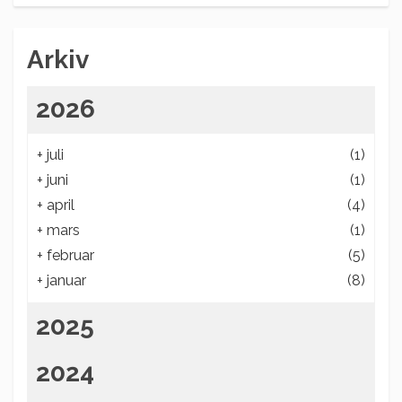
Arkiv
2026
+
juli
(1)
+
juni
(1)
+
april
(4)
+
mars
(1)
+
februar
(5)
+
januar
(8)
2025
2024