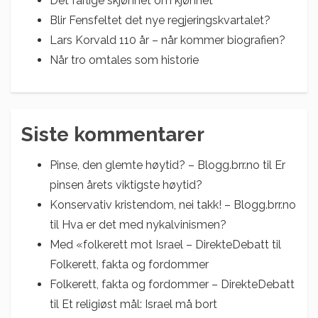
Det farlige skjønnet om kjønnet
Blir Fensfeltet det nye regjeringskvartalet?
Lars Korvald 110 år – når kommer biografien?
Når tro omtales som historie
Siste kommentarer
Pinse, den glemte høytid? – Blogg.brr.no
til
Er
pinsen årets viktigste høytid?
Konservativ kristendom, nei takk! – Blogg.brr.no
til
Hva er det med nykalvinismen?
Med «folkerett mot Israel – DirekteDebatt
til
Folkerett, fakta og fordommer
Folkerett, fakta og fordommer – DirekteDebatt
til
Et religiøst mål: Israel må bort