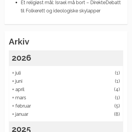
Et religiøst mål: Israel må bort – DirekteDebatt
til
Folkerett og ideologiske skylapper
Arkiv
2026
+
juli
(1)
+
juni
(1)
+
april
(4)
+
mars
(1)
+
februar
(5)
+
januar
(8)
2025