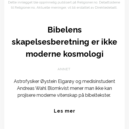
Dette innlegget ble opprinnelig publisert på Religioner.no. Debattsidene
til Religioner.no, Aktuelle meninger, vil bli erstattet av Direktedebatt.
Bibelens
skapelsesberetning er ikke
moderne kosmologi
ANNET
Astrofysiker Øystein Elgarøy og medisinstudent
Andreas Wahl Blomkvist mener man ikke kan
projisere moderne vitenskap på bibeltekster.
Les mer