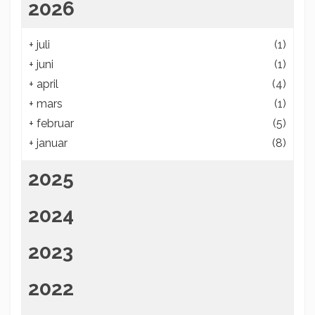
2026
+
juli
(1)
+
juni
(1)
+
april
(4)
+
mars
(1)
+
februar
(5)
+
januar
(8)
2025
2024
2023
2022