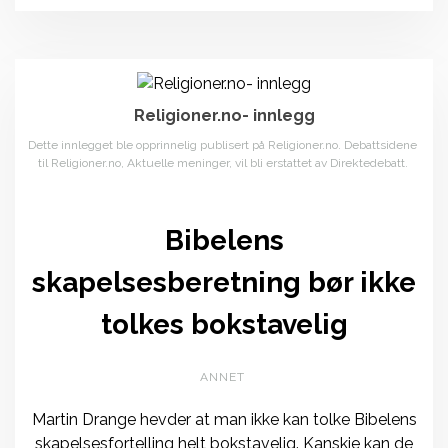
Religioner.no- innlegg
Dette innlegget ble opprinnelig publisert på Religioner.no. Debattsidene
til Religioner.no, Aktuelle meninger, vil bli erstattet av Direktedebatt.
Bibelens
skapelsesberetning bør ikke
tolkes bokstavelig
ANNET
Martin Drange hevder at man ikke kan tolke Bibelens
skapelsesfortelling helt bokstavelig. Kanskje kan de