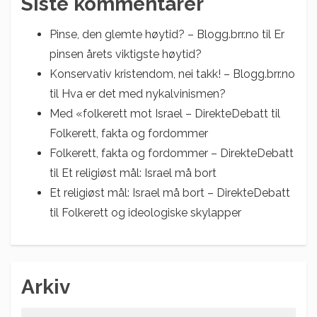
Siste kommentarer
Pinse, den glemte høytid? – Blogg.brr.no
til
Er
pinsen årets viktigste høytid?
Konservativ kristendom, nei takk! – Blogg.brr.no
til
Hva er det med nykalvinismen?
Med «folkerett mot Israel – DirekteDebatt
til
Folkerett, fakta og fordommer
Folkerett, fakta og fordommer – DirekteDebatt
til
Et religiøst mål: Israel må bort
Et religiøst mål: Israel må bort – DirekteDebatt
til
Folkerett og ideologiske skylapper
Arkiv