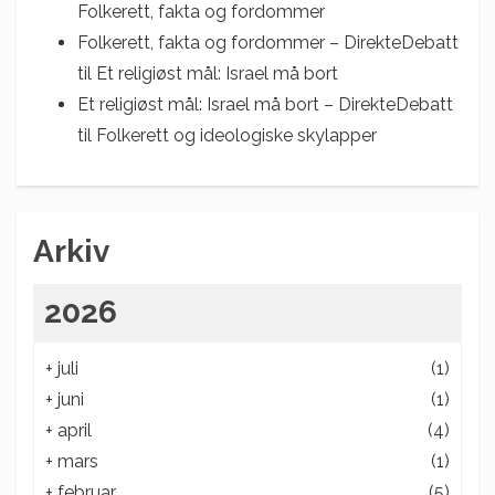
Folkerett, fakta og fordommer
Folkerett, fakta og fordommer – DirekteDebatt
til
Et religiøst mål: Israel må bort
Et religiøst mål: Israel må bort – DirekteDebatt
til
Folkerett og ideologiske skylapper
Arkiv
2026
+
juli
(1)
+
juni
(1)
+
april
(4)
+
mars
(1)
+
februar
(5)