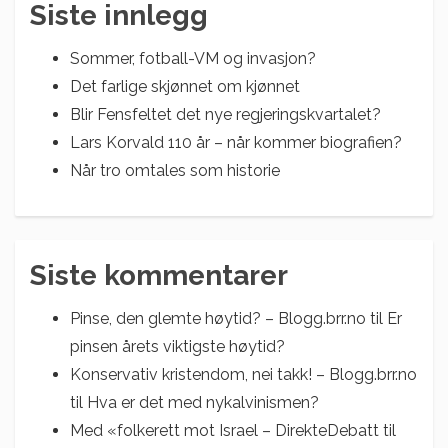
Siste innlegg
Sommer, fotball-VM og invasjon?
Det farlige skjønnet om kjønnet
Blir Fensfeltet det nye regjeringskvartalet?
Lars Korvald 110 år – når kommer biografien?
Når tro omtales som historie
Siste kommentarer
Pinse, den glemte høytid? – Blogg.brr.no
til
Er
pinsen årets viktigste høytid?
Konservativ kristendom, nei takk! – Blogg.brr.no
til
Hva er det med nykalvinismen?
Med «folkerett mot Israel – DirekteDebatt
til