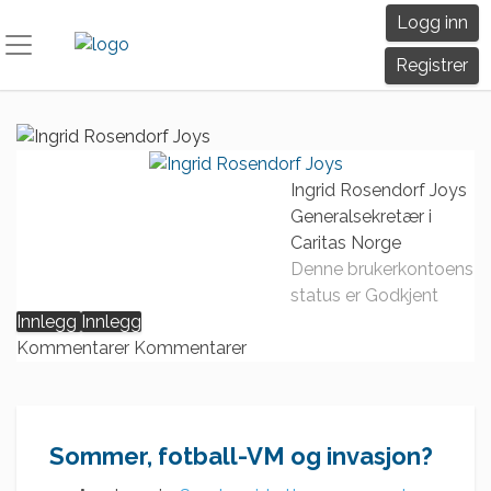
Skip
Logg inn
to
content
Registrer
Ingrid Rosendorf Joys
Generalsekretær i
Caritas Norge
Denne brukerkontoens
status er Godkjent
Innlegg
Innlegg
Kommentarer
Kommentarer
Sommer, fotball-VM og invasjon?