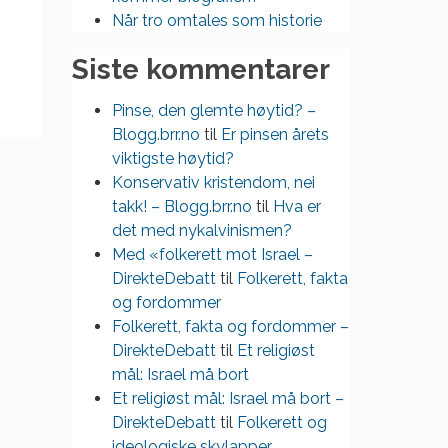
Når tro omtales som historie
Siste kommentarer
Pinse, den glemte høytid? –
Blogg.brr.no
til
Er pinsen årets
viktigste høytid?
Konservativ kristendom, nei
takk! – Blogg.brr.no
til
Hva er
det med nykalvinismen?
Med «folkerett mot Israel –
DirekteDebatt
til
Folkerett, fakta
og fordommer
Folkerett, fakta og fordommer –
DirekteDebatt
til
Et religiøst
mål: Israel må bort
Et religiøst mål: Israel må bort –
DirekteDebatt
til
Folkerett og
ideologiske skylapper