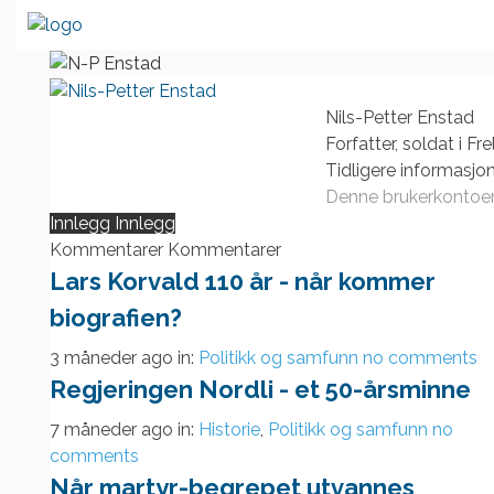
Skip
to
content
Nils-Petter Enstad
Forfatter, soldat i F
Tidligere informasjon
Denne brukerkontoen
Innlegg
Innlegg
Kommentarer
Kommentarer
Lars Korvald 110 år - når kommer
biografien?
3 måneder ago
in:
Politikk og samfunn
no comments
Regjeringen Nordli - et 50-årsminne
7 måneder ago
in:
Historie
,
Politikk og samfunn
no
comments
Når martyr-begrepet utvannes