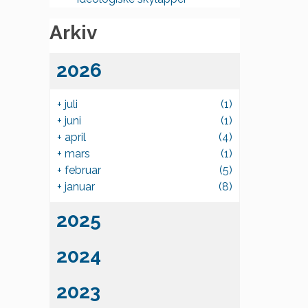
Arkiv
2026
+
juli
(1)
+
juni
(1)
+
april
(4)
+
mars
(1)
+
februar
(5)
+
januar
(8)
2025
2024
2023