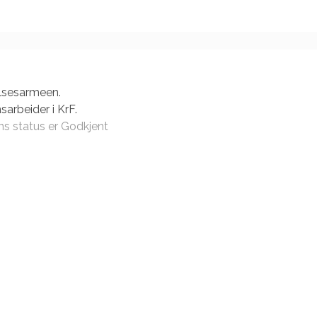
relsesarmeen.
sarbeider i KrF.
s status er Godkjent