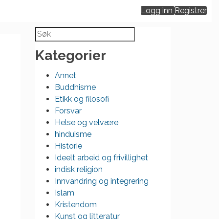
Logg inn
Registrer
Search
for:
Kategorier
Annet
Buddhisme
Etikk og filosofi
Forsvar
Helse og velvære
hinduisme
Historie
Ideelt arbeid og frivillighet
indisk religion
Innvandring og integrering
Islam
Kristendom
Kunst og litteratur